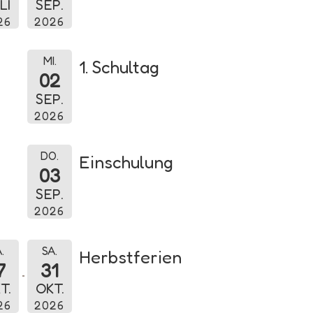
LI
SEP.
26
2026
MI.
1. Schultag
02
SEP.
2026
DO.
Einschulung
03
SEP.
2026
.
SA.
Herbstferien
7
31
T.
OKT.
26
2026