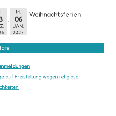
.
MI.
Weihnachtsferien
3
06
Z.
JAN.
26
2027
lare
anmeldungen
e auf Freistellung wegen religiöser
ichkeiten