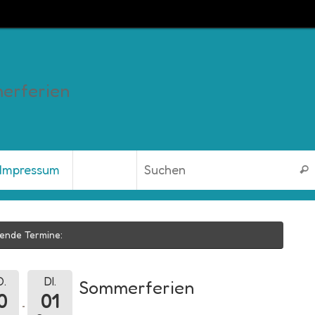
erferien
Impressum
Suc
ende Termine:
.
DI.
Sommerferien
0
01