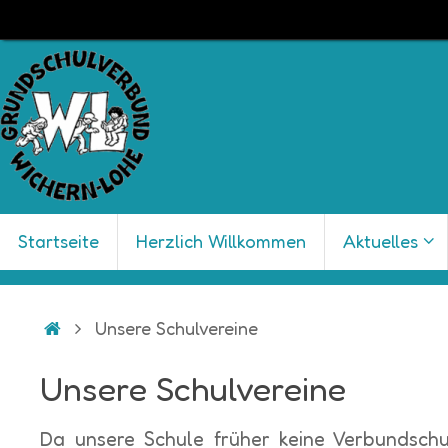
Zum
Inhalt
springen
Zum
Startseite
Herzlich Willkommen
Aktuelles
Inhalt
springen
Start
Unsere Schulvereine
Unsere Schulvereine
Da unsere Schule früher keine Verbundschu