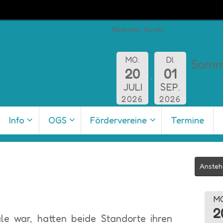
Nächster Termin
MO.
DI.
Somm
20
01
JULI
SEP.
2026
2026
Info
OGS
Fördervereine
Termine
Ansteh
MO
2
le war, hatten beide Standorte ihren