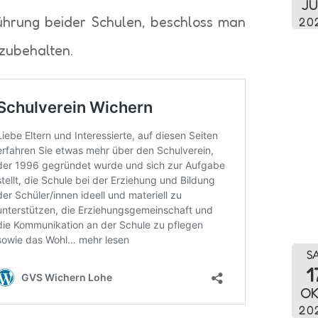
JU
hrung beider Schulen, beschloss man
20
izubehalten.
SA
1
OK
20