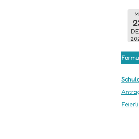
MI
2
DE
20
Formu
Schul
Anträg
Feierl